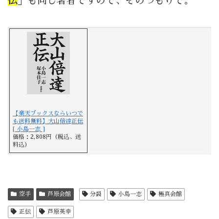
伝
」も同じ著者ですので、そのつもりで。
【楽天ブックスならいつで
も送料無料】大山倍達正伝
[ 小島一志 ]
価格：2,808円（税込、送
料込）
空手
芦原会館
分裂
小島一志
極真会館
正伝
芦原英幸