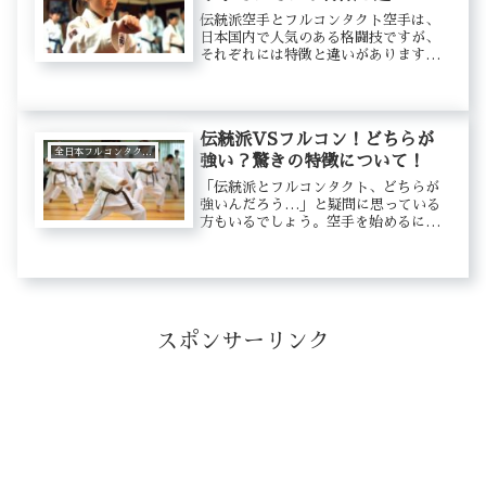
伝統派空手とフルコンタクト空手は、
日本国内で人気のある格闘技ですが、
それぞれには特徴と違いがあります。
伝統派空手は、古くから伝えられてき
た技術や精神的な要素に重点を置いて
います。一方、フルコンタクト空手
は、より現代的なアプローチを取り入
伝統派VSフルコン！どちらが
れて...
全日本フルコンタクト空手道連盟
強い？驚きの特徴について！
「伝統派とフルコンタクト、どちらが
強いんだろう…」と疑問に思っている
方もいるでしょう。空手を始めるにあ
たって、どちらを選ぶべきか迷ってし
まいますよね。実は、伝統派とフルコ
ンタクトにはそれぞれ独自の強みがあ
ります。技術や試合形式の違いが影響
す...
スポンサーリンク