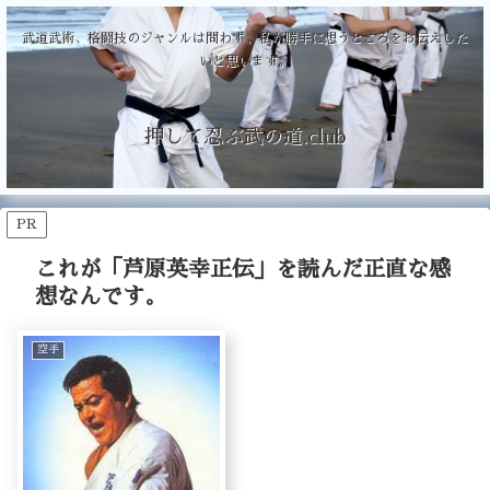
武道武術、格闘技のジャンルは問わず、私が勝手に想うところをお伝えした
いと思います。
押して忍ぶ武の道.club
PR
これが「芦原英幸正伝」を読んだ正直な感
想なんです。
空手