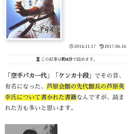
2014.11.17
2017.06.16
この記事は
約4分
で読めます。
「
空手バカ一代
」「
ケンカ十段
」でその昔、
有名になった、
芦原会館の先代館長の芦原英
幸氏について書かれた書籍
なんですが、読ま
れた方も多いと思います。