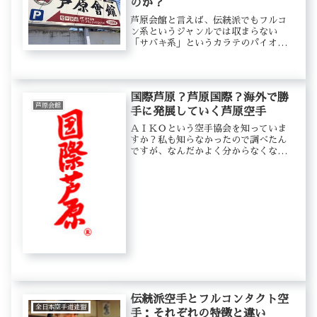
のか？
芦原会館と言えば、伝統派でもフルコ
ン系というジャンルでは収まらない
「サバキ系」というカラテのパイオニ
アですよね。芦原英幸先代館長が、
「誰にでも出来るカラテ」ということ
で、ガチンコの組手ではなく、「サバ
キ」という技術体系を確立することで
国際芦原？芦原国際？海外で勝
広めて...
芦原会館
手に発展していく芦原空手
ＡＩＫＯという空手協会を知っていま
すか？私も知らなかったので調べたん
ですが、なんだかよく分からなくなっ
てきました。ＡＩＫＯ（Ashihara
International Karate Organisation）
です。国際芦原と芦原国際が違う...
伝統派空手とフルコンタクト空
全日本空手道連盟
手：それぞれの特徴と違い