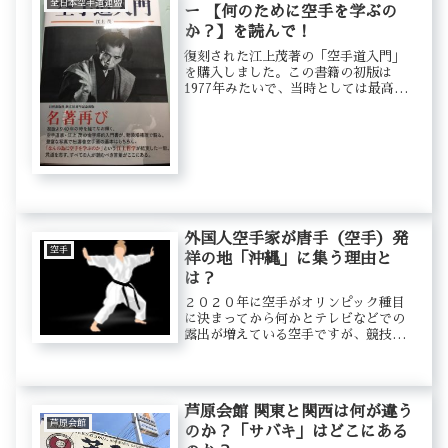
全日本空手道連盟
ー 【何のために空手を学ぶの
か？】を読んで！
復刻された江上茂著の「空手道入門」
を購入しました。この書籍の初版は
1977年みたいで、当時としては最高の
技術者として有名のようでした。昔は
とても高額で5万円とも10万円とも言わ
れていたそうです。この本は極真会館
の大山総裁の書斎にもあったそう...
外国人空手家が唐手（空手）発
空手
祥の地「沖縄」に集う理由と
は？
２０２０年に空手がオリンピック種目
に決まってから何かとテレビなどでの
露出が増えている空手ですが、競技の
先にあるものは何なんでしょうか？い
ま外国人空手家が沖縄を訪れる、また
は短期の空手留学をする人が増えてい
るようです。伝統派（ポイント制）の
芦原会館 関東と関西は何が違う
空...
芦原会館
のか？「サバキ」はどこにある