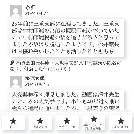
かず
2024.04.24
25年前に三重支部に在籍してました。三重支
部は中村師範の高弟の梶原師範が率いていた
ので中村師範脱退の後を追うだろうと思って
ましたがやはり脱退したようです。松井館長
は直接お会いしたことも話したことももち...
極真会館元兵庫・大阪南支部長中村誠氏が除名に
なり、分裂した件について！
浪速太郎
2023.09.15
大変興味深く拝見しました。動画は澤井先生
のところの太気拳です。小生も40年近く前に
極真の道場に通いましたが、上段突きの練習
はありませんでした。初心者の頃、仲間と
「顔殴ってきたらどうするんだろう」等話
道着やミットをタ
ホーム
運営者情報
サポーター他
お問い合わせ
し...
ダにする方法！