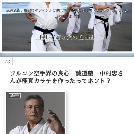
武道武術、格闘技のジャンルは問わず、私が勝手に想うところをお伝えした
いと思います。
押して忍ぶ武の道.club
PR
フルコン空手界の良心 誠道塾 中村忠さ
んが極真カラテを作ったってホント？
誠道塾