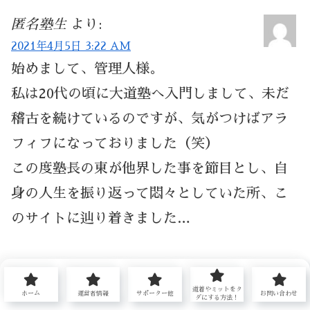
匿名塾生
より:
2021年4月5日 3:22 AM
始めまして、管理人様。
私は20代の頃に大道塾へ入門しまして、未だ
稽古を続けているのですが、気がつけばアラ
フィフになっておりました（笑）
この度塾長の東が他界した事を節目とし、自
身の人生を振り返って悶々としていた所、こ
のサイトに辿り着きました…
我が団体には、極真も含めてそこから分裂し
た団体の特質が、薄められた状態で全てあり
道着やミットをタ
ホーム
運営者情報
サポーター他
お問い合わせ
ダにする方法！