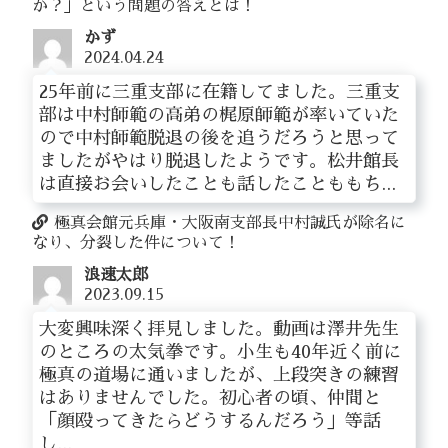
か？」という問題の答えとは！
かず
2024.04.24
25年前に三重支部に在籍してました。三重支
部は中村師範の高弟の梶原師範が率いていた
ので中村師範脱退の後を追うだろうと思って
ましたがやはり脱退したようです。松井館長
は直接お会いしたことも話したことももち...
極真会館元兵庫・大阪南支部長中村誠氏が除名に
なり、分裂した件について！
浪速太郎
2023.09.15
大変興味深く拝見しました。動画は澤井先生
のところの太気拳です。小生も40年近く前に
極真の道場に通いましたが、上段突きの練習
はありませんでした。初心者の頃、仲間と
「顔殴ってきたらどうするんだろう」等話
し...