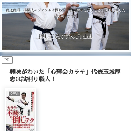
武道武術、格闘技のジャンルは問わず、私が勝手に想うところをお伝えした
いと思います。
押して忍ぶ武の道.club
PR
興味がわいた「心輝会カラテ」代表玉城厚
志は試割り職人！
心輝会