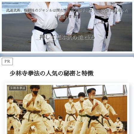
武道武術、格闘技のジャンルは問わず、私が勝手に想うところをお伝えした
いと思います。
押して忍ぶ武の道.club
PR
少林寺拳法の人気の秘密と特徴
少林寺拳法