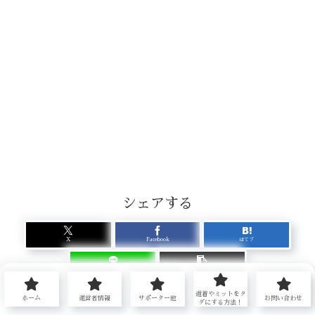
シェアする
X
Facebook
はてブ
LINE
コピー
道着やミットをタ
押忍人をフォローする
ホーム
運営者情報
サポーター他
お問い合わせ
ダにする方法！