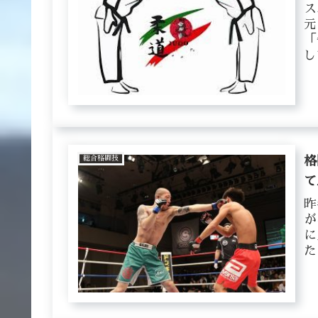
ス
元
「
し
「
う
総合格闘技
格
て
昨
が
に
た
て
ー