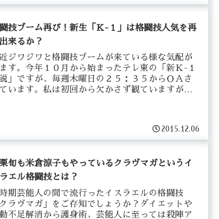
闘技ブーム再び！新生「Ｋ-１」は格闘技人気を再
出来るか？
近ジワジワと格闘技ブームが来ている様な気配が
ます。今年１０月から始まったテレ東の「新Ｋ-１
説」ですが、毎週木曜日の２５：３５からＯＡさ
ています。私は初回から欠かさず観ていますが、
前のＫ-１との違いは、分かりやすく言うと「階級
増え...
2015.12.06
栗旬も米倉涼子もやっているクラヴマガというイ
ラエル格闘技とは？
時期芸能人の間で流行ったイスラエルの格闘技
クラヴマガ」をご存知でしょうか？ダイエットや
動不足解消から護身術、芸能人に至っては殺陣ア