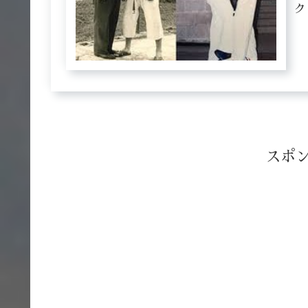
ク
す
の
スポ