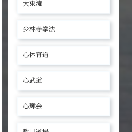
大東流
少林寺拳法
心体育道
心武道
心輝会
数見道場