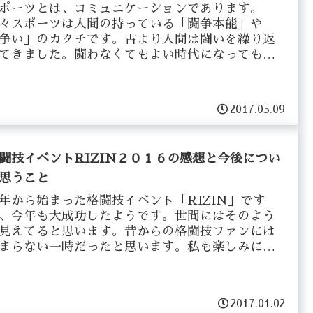
ポーツとは、コミュニケーションであります。
々スポーツは人間の持っている「闘争本能」や
争い」のカタチです。古より人間は闘いを繰り返
てきました。闘わなくてもよい時代になっても
競う」という本能はなくなることはないでしょ
。人間の「３大欲...
2017.05.09
闘技イベントRIZIN２０１６の感想と今後につい
思うこと
年から始まった格闘技イベント「RIZIN」です
、今年も大成功したようです。世間にはそのよう
見えてると思います。昔からの格闘技ファンには
まらない一時だったと思います。私も楽しみにし
いたイベントなので、勝手に思ったことをレビュ
したい...
2017.01.02