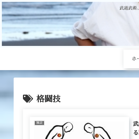
武道武術
ホ
格闘技
雑談
武
る