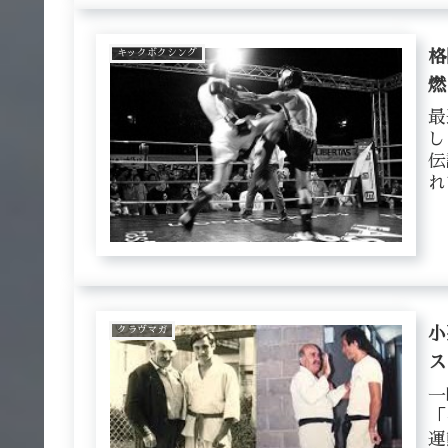
キックボクシング
格
燃
最
し
伝
れ
以
が
クラヴマガ
小
ス
一
「
運