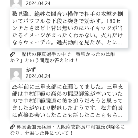
2024.04.24
数見肇。絶妙な間合い操作で相手の攻撃を捌
いてパワフルな下段と突きで効かす。180セ
ンチとさほど上背は無いのにハイキックが当
たるイメージがまったくわかない。火力だけ
ならウェーデル。過去動画を見たが、とに...
「歴代の極真選手の中で一番強かったのは誰
か？」という問題の答えとは！
かず
2024.04.24
25年前に三重支部に在籍してました。三重支
部は中村師範の高弟の梶原師範が率いていた
ので中村師範脱退の後を追うだろうと思って
ましたがやはり脱退したようです。松井館長
は直接お会いしたことも話したことももち...
極真会館元兵庫・大阪南支部長中村誠氏が除名に
なり、分裂した件について！