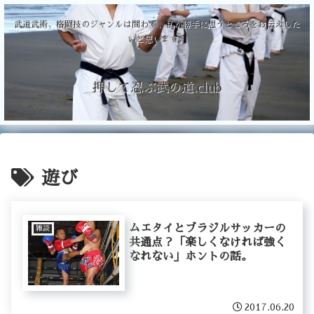
武道武術、格闘技のジャンルは問わず、私が勝手に想うところをお伝えした
いと思います。
押して忍ぶ武の道.club
遊び
ムエタイとブラジルサッカーの
雑談
共通点？「楽しくなければ強く
なれない」ホントの話。
2017.06.20