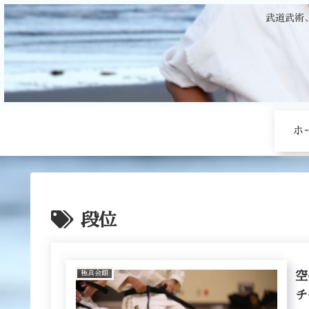
武道武術
ホ
段位
極真会館
空
チ