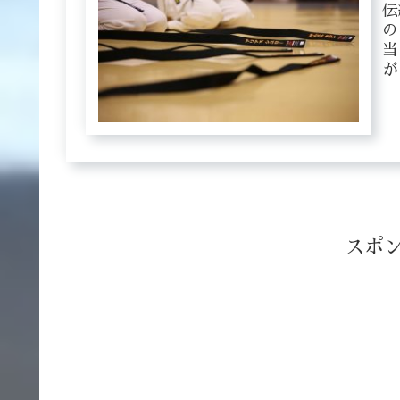
伝
の
当
が
「
で
スポ