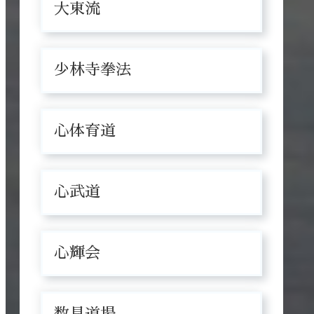
大東流
少林寺拳法
心体育道
心武道
心輝会
数見道場