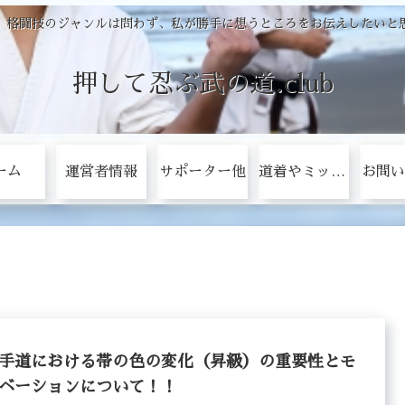
、格闘技のジャンルは問わず、私が勝手に想うところをお伝えしたいと
押して忍ぶ武の道.club
ーム
運営者情報
サポーター他
道着やミットをタダにする方法！
お問い
手道における帯の色の変化（昇級）の重要性とモ
ベーションについて！！