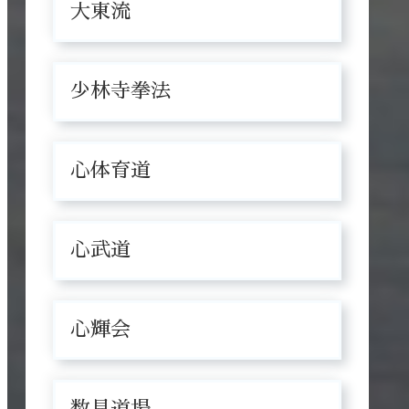
大東流
少林寺拳法
心体育道
心武道
心輝会
数見道場