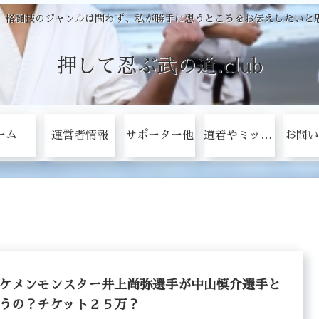
、格闘技のジャンルは問わず、私が勝手に想うところをお伝えしたいと
押して忍ぶ武の道.club
ーム
運営者情報
サポーター他
道着やミットをタダにする方法！
お問い
ケメンモンスター井上尚弥選手が中山慎介選手と
うの？チケット２５万？