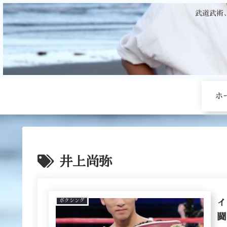
武道武術
ホ
井上尚弥
ボクシング
イ
闘