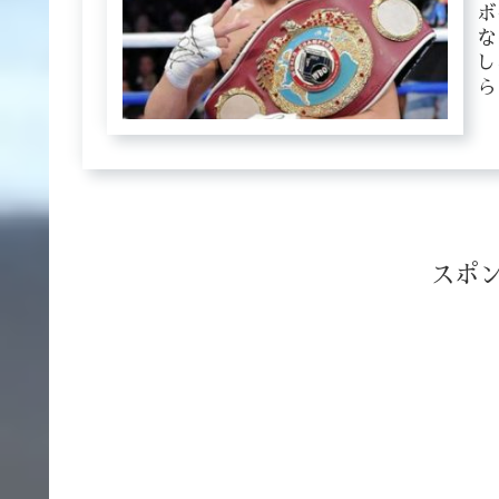
ボ
な
し
ら
グ
か
スポ