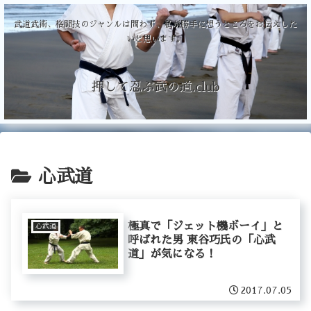
武道武術、格闘技のジャンルは問わず、私が勝手に想うところをお伝えした
いと思います。
押して忍ぶ武の道.club
心武道
極真で「ジェット機ボーイ」と
心武道
呼ばれた男 東谷巧氏の「心武
道」が気になる！
2017.07.05