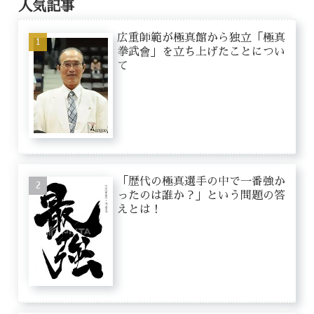
人気記事
広重師範が極真館から独立「極真
拳武會」を立ち上げたことについ
て
「歴代の極真選手の中で一番強か
ったのは誰か？」という問題の答
えとは！