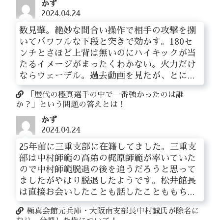
かず
2024.04.24
数見肇。絶妙な間合い操作で相手の攻撃を捌
いてパワフルな下段と突きで効かす。180セ
ンチとさほど上背は無いのにハイキックが当
たるイメージがまったくわかない。火力だけ
ならウェーデル。過去動画を見たが、とに...
「歴代の極真選手の中で一番強かったのは誰
か？」という問題の答えとは！
かず
2024.04.24
25年前に三重支部に在籍してました。三重支
部は中村師範の高弟の梶原師範が率いていた
ので中村師範脱退の後を追うだろうと思って
ましたがやはり脱退したようです。松井館長
は直接お会いしたことも話したことももち...
極真会館元兵庫・大阪南支部長中村誠氏が除名に