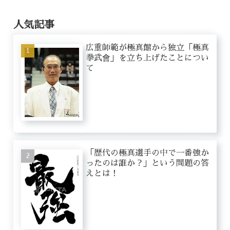
人気記事
広重師範が極真館から独立「極真
拳武會」を立ち上げたことについ
て
「歴代の極真選手の中で一番強か
ったのは誰か？」という問題の答
えとは！