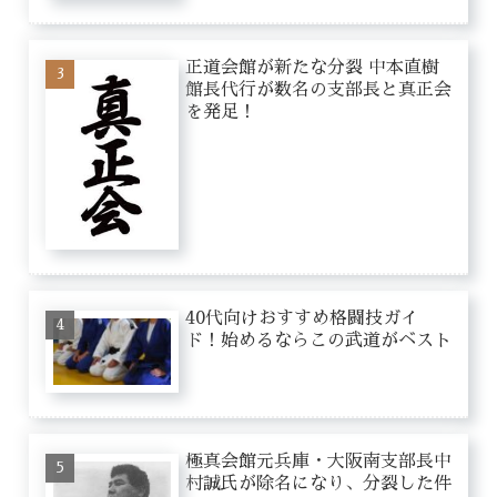
正道会館が新たな分裂 中本直樹
館長代行が数名の支部長と真正会
を発足！
40代向けおすすめ格闘技ガイ
ド！始めるならこの武道がベスト
極真会館元兵庫・大阪南支部長中
村誠氏が除名になり、分裂した件